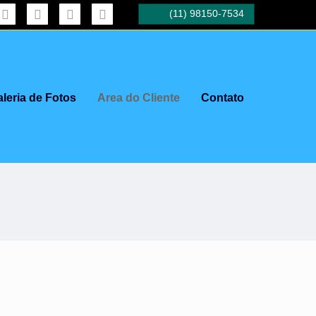



(11) 98150-7534
Fale conosco!
leria de Fotos
Area do Cliente
Contato