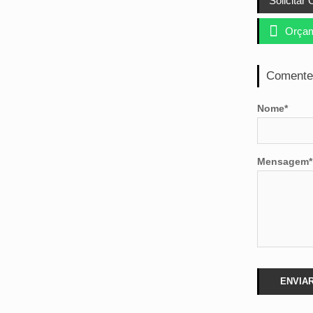
Solicitar

Orçam
Comente
Nome*
Mensagem*