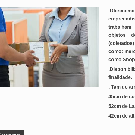
.Oferecem
empreende
trabalham
objetos d
(coletado
como: merca
como Shopp
.Disponibil
finalidade.
. Tam do ar
45cm de co
52cm de La
42cm de alt