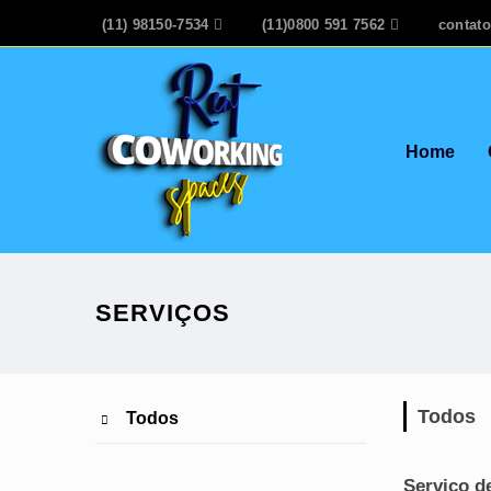
(11) 98150-7534

(11)0800 591 7562

contat
Home
SERVIÇOS
Todos
Todos

Serviço d