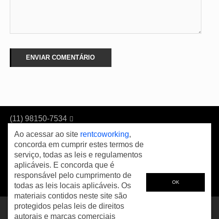
(11) 98150-7534

(11)0800 591 7562
Ao acessar ao site
rentcoworking
,
concorda em cumprir estes termos de
Av Pres Tancredo de Almeida Neves, 3091 Loja 7 CEP 08540-
serviço, todas as leis e regulamentos
000 Centro Comercial Parque dos Sonhos , Ferraz de
aplicáveis. E concorda que é
Vasconcelos - São Paulo - Divisa da Região de Ferraz de
responsável pelo cumprimento de
Vasconcelos com Itaim Paulista
OK
todas as leis locais aplicáveis. Os
materiais contidos neste site são
protegidos pelas leis de direitos
Copyright © 2026 - Rentcoworking em São Paulo -
Desenvolvido por
autorais e marcas comerciais
Construsite Brasil
-
Criação de Sites