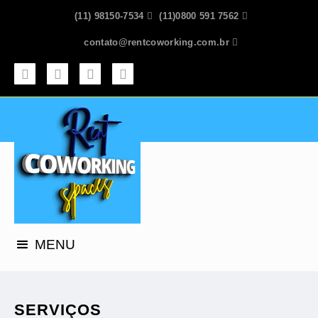
(11) 98150-7534

(11)0800 591 7562

contato@rentcoworking.com.br



MENU
SERVIÇOS