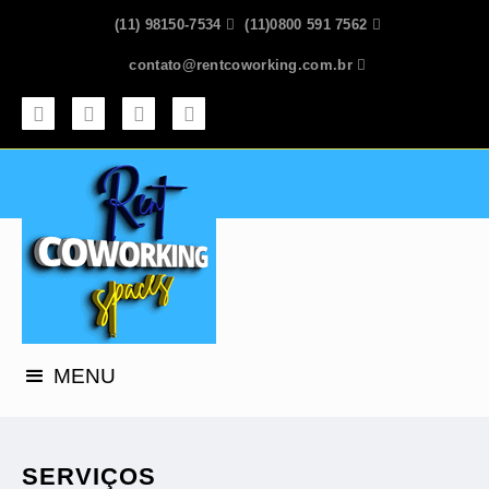
(11) 98150-7534

(11)0800 591 7562

contato@rentcoworking.com.br



MENU
SERVIÇOS