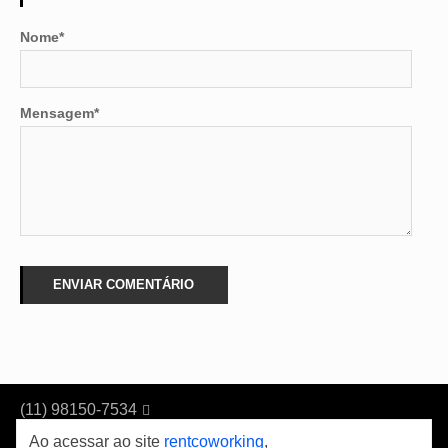
Nome*
Mensagem*
(11) 98150-7534

(11)0800 591 7562
Ao acessar ao site
rentcoworking
,